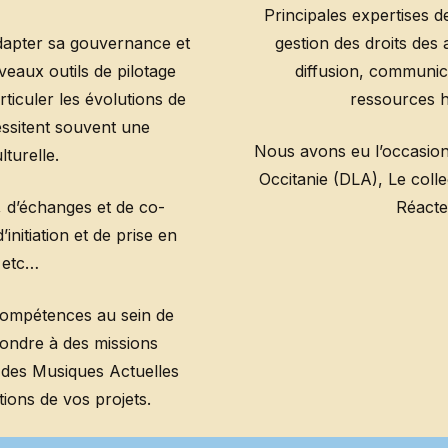
Principales expertises de
adapter sa gouvernance et
gestion des droits des 
veaux outils de pilotage
diffusion, communic
ticuler les évolutions de
ressources h
essitent souvent une
Nous avons eu l’occasion
lturelle.
Occitanie (DLA), Le coll
, d’échanges et de co-
Réacte
initiation et de prise en
 etc…
 compétences au sein de
ndre à des missions
r des Musiques Actuelles
ons de vos projets.