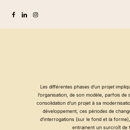
Skip
to
FACEBOOK
LINKEDIN
INSTAGRAM
main
content
Les différentes phases d’un projet impli
l’organisation, de son modèle, parfois de
consolidation d’un projet à sa modernisati
développement, ces périodes de chang
d’interrogations (sur le fond et la forme)
entrainent un surcroît de t