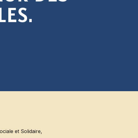
L
E
S
.
iale et Solidaire,