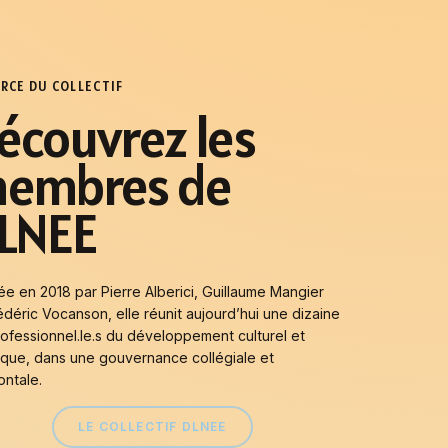
ORCE DU COLLECTIF
écouvrez
les
embres
de
LNEE
e en 2018 par Pierre Alberici, Guillaume Mangier
édéric Vocanson, elle réunit aujourd’hui une dizaine
ofessionnel.le.s du développement culturel et
tique, dans une gouvernance collégiale et
ontale.
LE COLLECTIF DLNEE