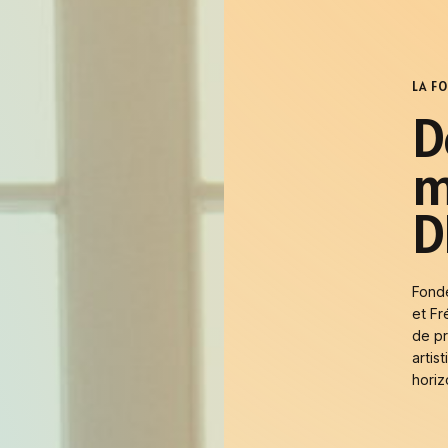
LA F
D
m
D
Fondé
et Fr
de pr
artis
horiz