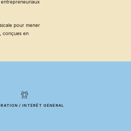
t entrepreneuriaux
usicale pour mener
s, conçues en
S
RATION / INTÉRÊT GÉNÉRAL