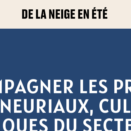
M
P
A
G
N
E
R
L
E
S
P
N
E
U
R
I
A
U
X
,
C
U
I
Q
U
E
S
D
U
S
E
C
T