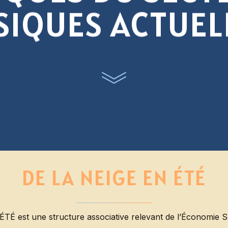
S
I
Q
U
E
S
A
C
T
U
E
L
DE
LA
NEIGE
EN
ÉTÉ
É est une structure associative relevant de l’Économie Soc