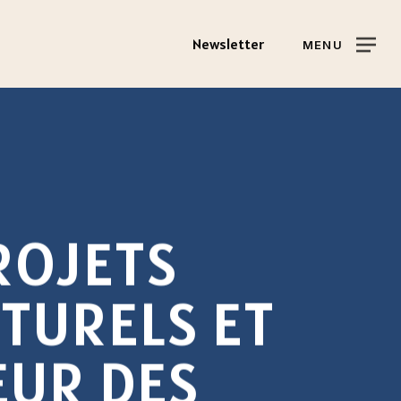
Newsletter
MENU
R
O
J
E
T
S
L
T
U
R
E
L
S
E
T
E
U
R
D
E
S