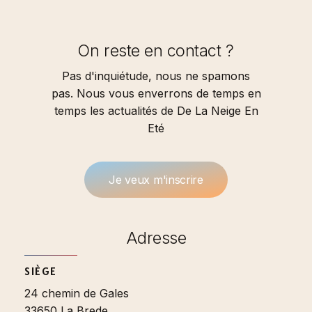
On reste en contact ?
Pas d'inquiétude, nous ne spamons
pas. Nous vous enverrons de temps en
temps les actualités de De La Neige En
Eté
J
e
v
e
u
x
m
'
i
n
s
c
r
i
r
e
Adresse
SIÈGE
24 chemin de Gales
33650 La Brede