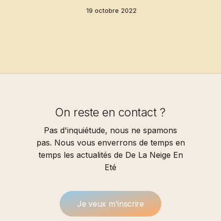
19 octobre 2022
On reste en contact ?
Pas d'inquiétude, nous ne spamons
pas. Nous vous enverrons de temps en
temps les actualités de De La Neige En
Eté
J
e
v
e
u
x
m
'
i
n
s
c
r
i
r
e