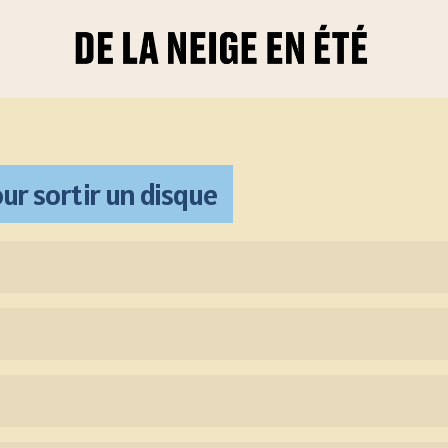
ur sortir un disque
e parfois loin et inatteignable. Grâce au retroplanning, il e
t en générant moins de stress.
ir un disque. De la maquette à la release.
s clés pour sortir un disque, se projeter via l’élaboration d
g (tâches, sous groupes, etc)
ing