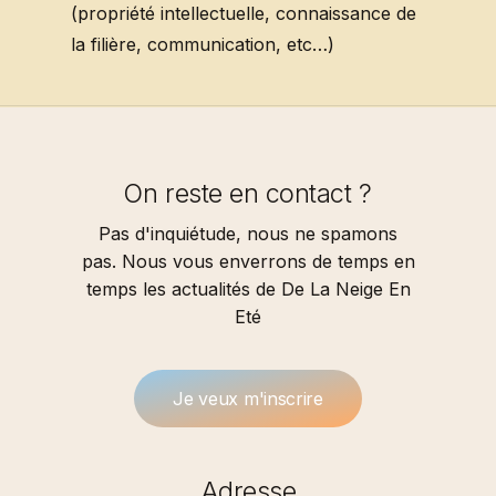
(propriété intellectuelle, connaissance de
la filière, communication, etc…)
On reste en contact ?
Pas d'inquiétude, nous ne spamons
pas. Nous vous enverrons de temps en
temps les actualités de De La Neige En
Eté
J
e
v
e
u
x
m
'
i
n
s
c
r
i
r
e
Adresse