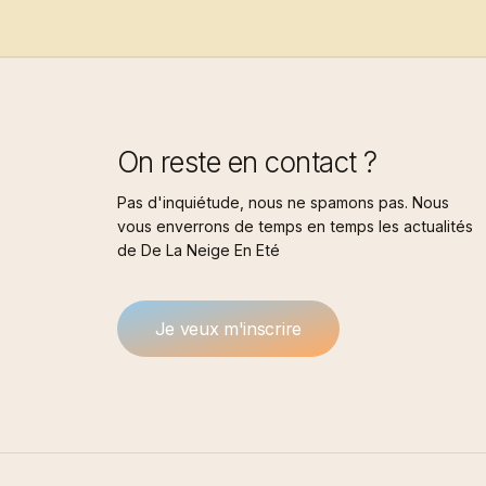
On reste en contact ?
Pas d'inquiétude, nous ne spamons pas. Nous
vous enverrons de temps en temps les actualités
de De La Neige En Eté
J
e
v
e
u
x
m
'
i
n
s
c
r
i
r
e