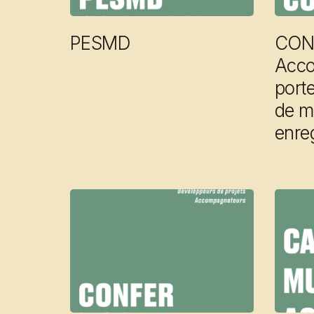
PESMD
CON
Acco
porte
de m
enre